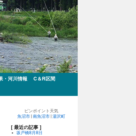
果・河川情報
C＆R区間
ピンポイント天気
魚沼市
|
南魚沼市
|
湯沢町
[ 最近の記事 ]
坂戸橋8月8日