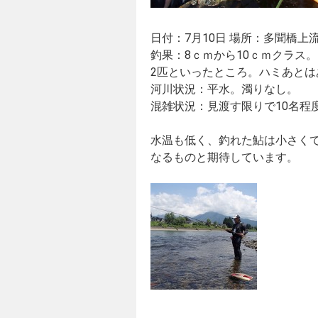
日付：7月10日 場所：多聞橋上
釣果：8ｃｍから10ｃｍクラス。
2匹といったところ。ハミあと
河川状況：平水。濁りなし。
混雑状況：見渡す限りで10名程
水温も低く、釣れた鮎は小さくて
なるものと期待しています。