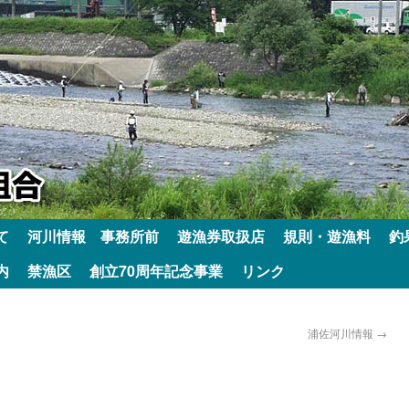
て
河川情報 事務所前
遊漁券取扱店
規則・遊漁料
釣
内
禁漁区
創立70周年記念事業
リンク
浦佐河川情報
→