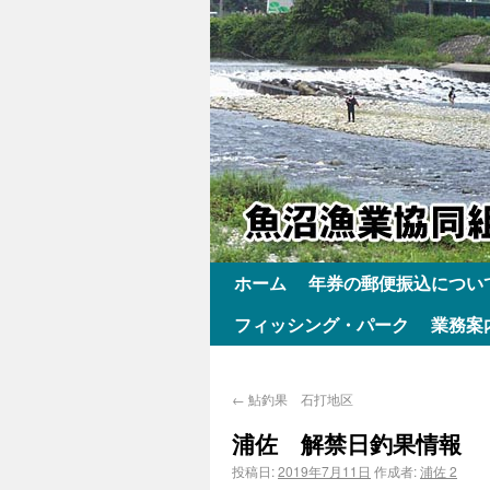
ホーム
年券の郵便振込につい
フィッシング・パーク
業務案
←
鮎釣果 石打地区
浦佐 解禁日釣果情報
投稿日:
2019年7月11日
作成者:
浦佐 2