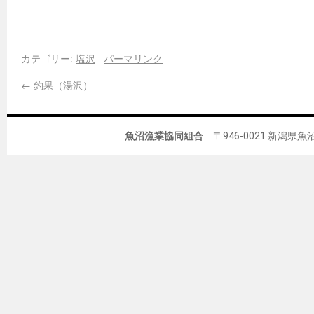
カテゴリー:
塩沢
パーマリンク
←
釣果（湯沢）
魚沼漁業協同組合
〒946-0021 新潟県魚沼市佐