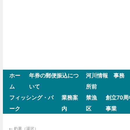
ホー
年券の郵便振込につ
河川情報 事務
ム
いて
所前
フィッシング・パ
業務案
禁漁
創立70
ーク
内
区
事業
←
釣果（湯沢）