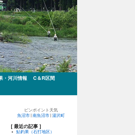
果・河川情報
C＆R区間
ピンポイント天気
魚沼市
|
南魚沼市
|
湯沢町
[ 最近の記事 ]
鮎釣果（石打地区）