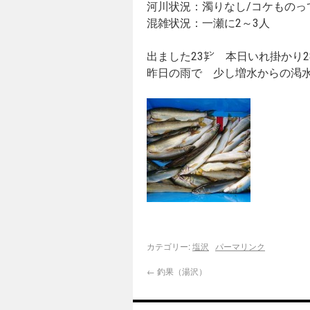
河川状況：濁りなし/コケものっ
混雑状況：一瀬に2～3人
出ました23㌢ 本日いれ掛かり28
昨日の雨で 少し増水からの渇水
カテゴリー:
塩沢
パーマリンク
←
釣果（湯沢）