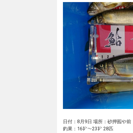
日付：8月9日 場所：砂押囮や
釣果：16㌢～23㌢ 28匹