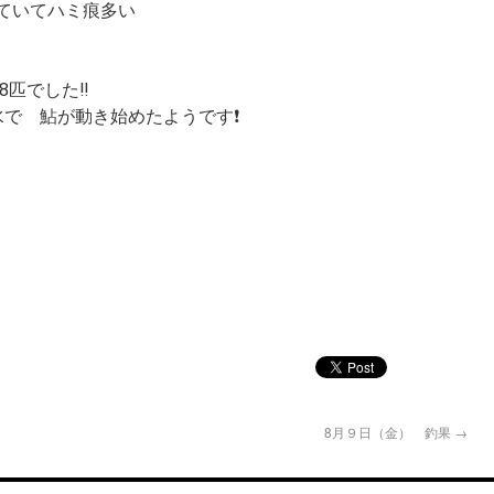
ていてハミ痕多い
匹でした‼️
で 鮎が動き始めたようです❗
8月９日（金） 釣果
→