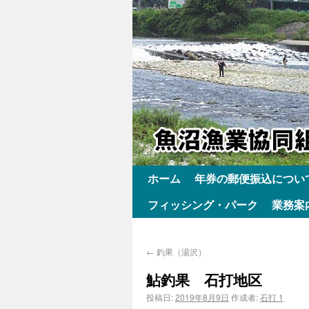
ホーム
年券の郵便振込につい
フィッシング・パーク
業務案
←
釣果（湯沢）
鮎釣果 石打地区
投稿日:
2019年8月9日
作成者:
石打 1