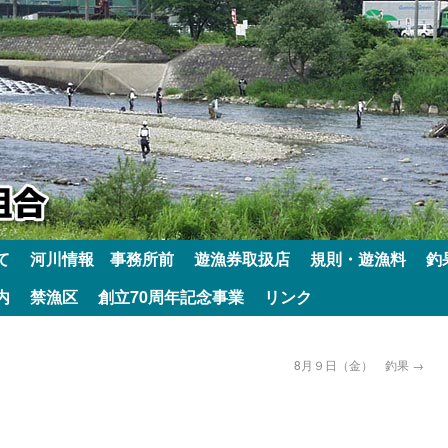
て
河川情報 事務所前
遊漁券取扱店
規則・遊漁料
釣
内
禁漁区
創立70周年記念事業
リンク
8月９日（金） 釣果
→