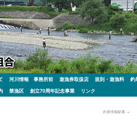
て
河川情報 事務所前
遊漁券取扱店
規則・遊漁料
釣
内
禁漁区
創立70周年記念事業
リンク
釣果情報駅裏
→