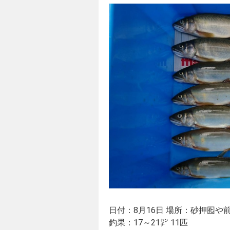
日付：8月16日 場所：砂押囮や
釣果：17～21㌢ 11匹