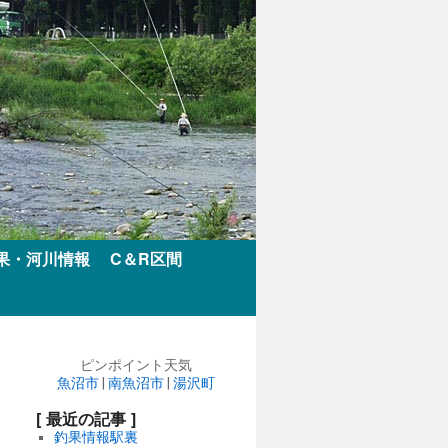
果・河川情報
C＆R区間
ピンポイント天気
魚沼市
|
南魚沼市
|
湯沢町
[ 最近の記事 ]
釣果情報駅裏