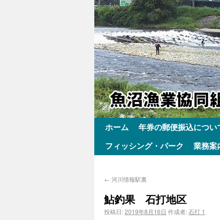
ホーム
年券の郵便振込につい
フィッシング・パーク
業務案
←
河川情報駅裏
鮎釣果 石打地区
投稿日:
2019年8月16日
作成者:
石打 1