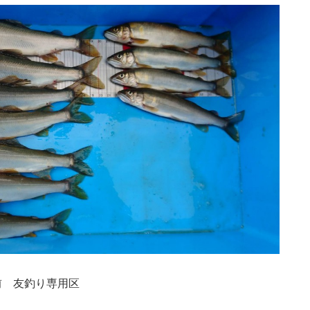
前 友釣り専用区