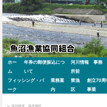
ホー
年券の郵便振込につ
河川情報 事務
ム
いて
所前
フィッシング・パ
業務案
禁漁
創立70
ーク
内
区
事業
←
河川状況 塩沢地区