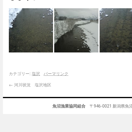
カテゴリー:
塩沢
パーマリンク
←
河川状況 塩沢地区
魚沼漁業協同組合
〒946-0021 新潟県魚沼市佐