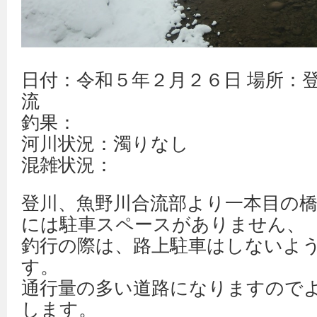
日付：令和５年２月２６日 場所：
流
釣果：
河川状況：濁りなし
混雑状況：
登川、魚野川合流部より一本目の
には駐車スペースがありません、
釣行の際は、路上駐車はしないよ
す。
通行量の多い道路になりますので
します。