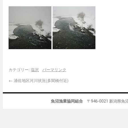
カテゴリー:
塩沢
パーマリンク
←
浦佐地区河川状況(多聞橋付近)
魚沼漁業協同組合
〒946-0021 新潟県魚沼市佐