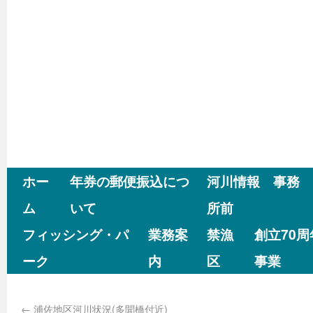
ホー
年券の郵便振込につ
河川情報 事務
ム
いて
所前
フィッシング・パ
業務案
禁漁
創立70
ーク
内
区
事業
←
浦佐地区河川状況(多聞橋付近)