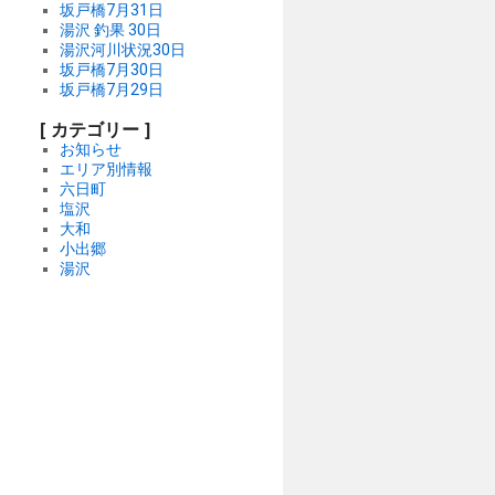
坂戸橋7月31日
湯沢 釣果 30日
湯沢河川状況30日
坂戸橋7月30日
坂戸橋7月29日
[ カテゴリー ]
お知らせ
エリア別情報
六日町
塩沢
大和
小出郷
湯沢