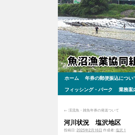
ホーム
年券の郵便振込につい
フィッシング・パーク
業務案
←
渓流魚・雑魚年券の発送ついて
河川状況 塩沢地区
投稿日:
2025年2月16日
作成者:
塩沢 1