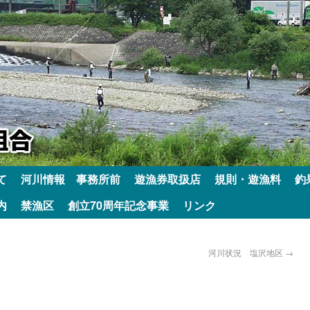
て
河川情報 事務所前
遊漁券取扱店
規則・遊漁料
釣
内
禁漁区
創立70周年記念事業
リンク
河川状況 塩沢地区
→