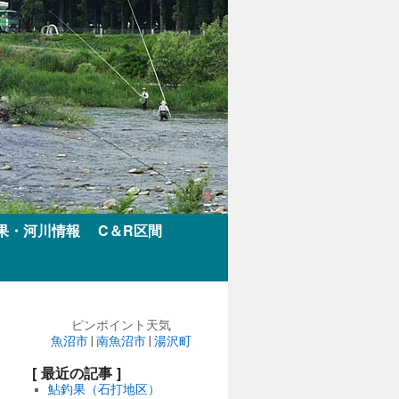
果・河川情報
C＆R区間
ピンポイント天気
魚沼市
|
南魚沼市
|
湯沢町
[ 最近の記事 ]
鮎釣果（石打地区）