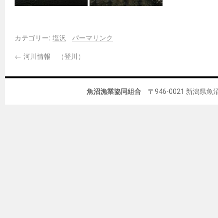
カテゴリー:
塩沢
パーマリンク
←
河川情報 （登川）
魚沼漁業協同組合
〒946-0021 新潟県魚沼市佐