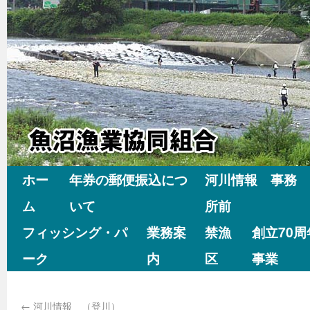
ホー
年券の郵便振込につ
河川情報 事務
ム
いて
所前
フィッシング・パ
業務案
禁漁
創立70
ーク
内
区
事業
←
河川情報 （登川）