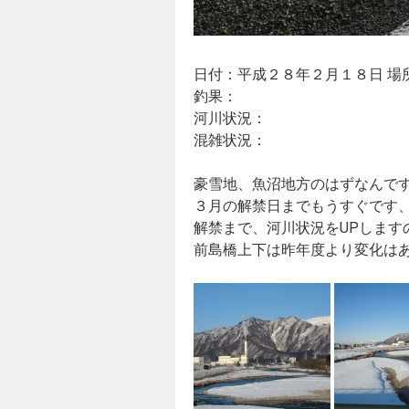
日付：平成２８年２月１８日 場
釣果：
河川状況：
混雑状況：
豪雪地、魚沼地方のはずなんで
３月の解禁日までもうすぐです
解禁まで、河川状況をUPします
前島橋上下は昨年度より変化は