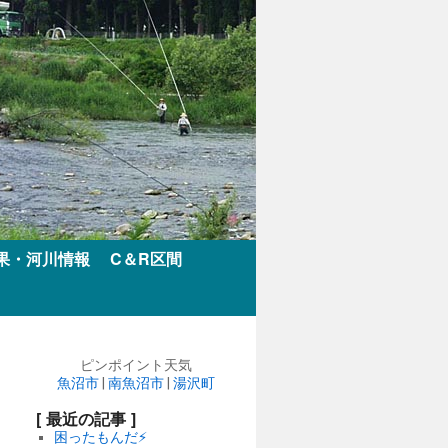
果・河川情報
C＆R区間
ピンポイント天気
魚沼市
|
南魚沼市
|
湯沢町
[ 最近の記事 ]
困ったもんだ⚡️