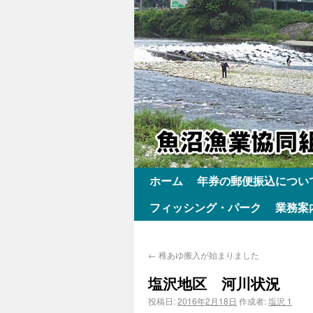
ホーム
年券の郵便振込につい
フィッシング・パーク
業務案
←
稚あゆ搬入が始まりました
塩沢地区 河川状況
投稿日:
2016年2月18日
作成者:
塩沢 1