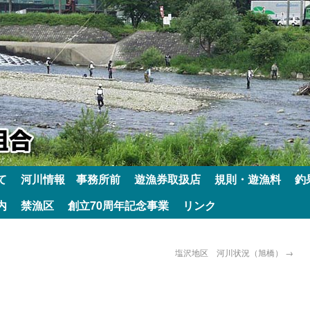
て
河川情報 事務所前
遊漁券取扱店
規則・遊漁料
釣
内
禁漁区
創立70周年記念事業
リンク
塩沢地区 河川状況（旭橋）
→