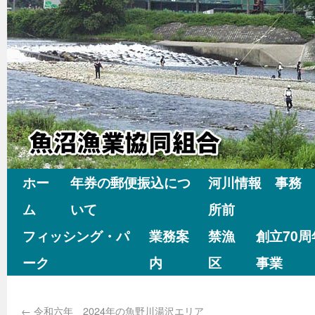
ホー
年券の郵便振込につ
河川情報 事務
ム
いて
所前
フィッシング・パ
業務案
禁漁
創立70
ーク
内
区
事業
←
令和六年 2024年の魚野川湯沢エリア