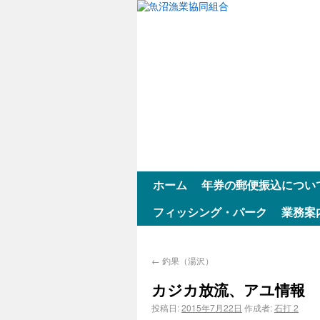
ホーム
年券の郵便振込につい
フィッシング・パーク
業務案
←
釣果（湯沢）
カジカ放流、アユ情報
投稿日:
2015年7月22日
作成者:
石打 2