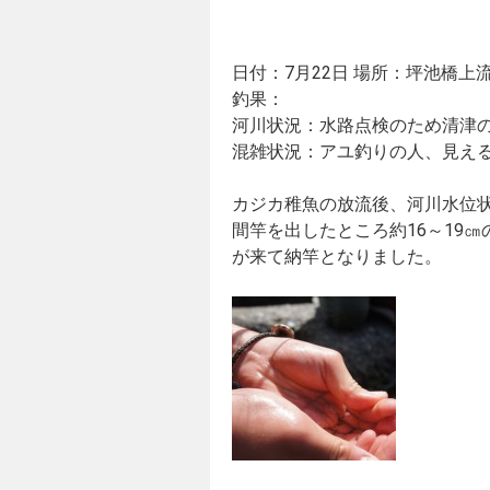
日付：7月22日 場所：坪池橋上
釣果：
河川状況：水路点検のため清津
混雑状況：アユ釣りの人、見える
カジカ稚魚の放流後、河川水位
間竿を出したところ約16～19
が来て納竿となりました。