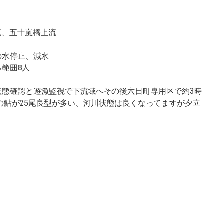
流、五十嵐橋上流
の水停止、減水
範囲8人
状態確認と遊漁監視で下流域へその後六日町専用区で約3時
㎝の鮎が25尾良型が多い、河川状態は良くなってますが夕立