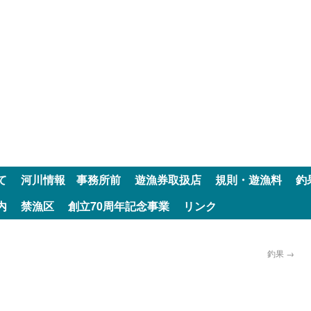
て
河川情報 事務所前
遊漁券取扱店
規則・遊漁料
釣
内
禁漁区
創立70周年記念事業
リンク
釣果
→