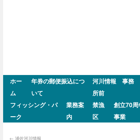
ホー
年券の郵便振込につ
河川情報 事務
ム
いて
所前
フィッシング・パ
業務案
禁漁
創立70
ーク
内
区
事業
←
浦佐河川情報