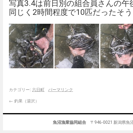
写真3.4は前日別の組合員さんの
同じく2時間程度で10匹だったそ
カテゴリー:
六日町
パーマリンク
←
釣果（湯沢）
魚沼漁業協同組合
〒946-0021 新潟県魚沼市佐