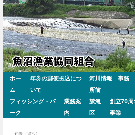
ホー
年券の郵便振込につ
河川情報 事務
ム
いて
所前
フィッシング・パ
業務案
禁漁
創立70
ーク
内
区
事業
←
釣果（湯沢）