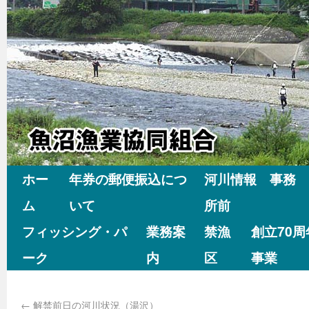
ホー
年券の郵便振込につ
河川情報 事務
ム
いて
所前
フィッシング・パ
業務案
禁漁
創立70
ーク
内
区
事業
←
解禁前日の河川状況（湯沢）