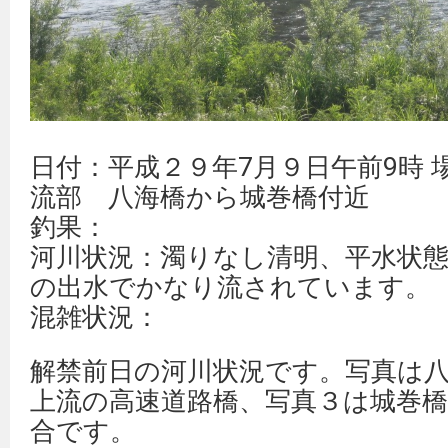
日付：平成２９年7月９日午前9時 
流部 八海橋から城巻橋付近
釣果：
河川状況：濁りなし清明、平水状
の出水でかなり流されています。
混雑状況：
解禁前日の河川状況です。写真は
上流の高速道路橋、写真３は城巻橋
合です。