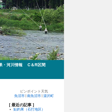
果・河川情報
C＆R区間
ピンポイント天気
魚沼市
|
南魚沼市
|
湯沢町
[ 最近の記事 ]
鮎釣果（石打地区）