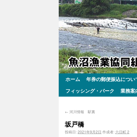
ホーム
年券の郵便振込につい
フィッシング・パーク
業務案
←
河川情報 駅裏
坂戸橋
投稿日:
2021年9月2日
作成者:
六日町 2