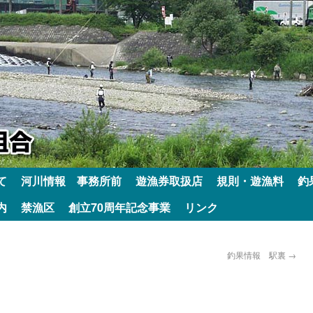
て
河川情報 事務所前
遊漁券取扱店
規則・遊漁料
釣
内
禁漁区
創立70周年記念事業
リンク
釣果情報 駅裏
→