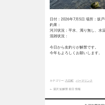
日付：2026年7月5日 場所：坂
釣果：
河川状況：平水、濁り無し、水温
混雑状況：
今日から友釣りが解禁です。
今年もよろしくお願いします。
カテゴリー:
六日町
パーマリンク
←
湯沢 鮎解禁 前日 情報