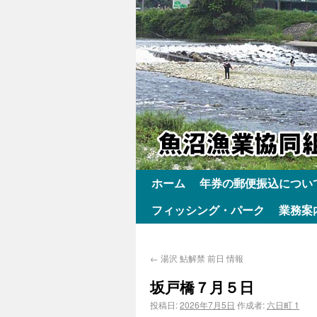
ホーム
年券の郵便振込につい
フィッシング・パーク
業務案
←
湯沢 鮎解禁 前日 情報
坂戸橋７月５日
投稿日:
2026年7月5日
作成者:
六日町 1