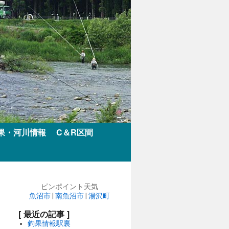
果・河川情報
C＆R区間
ピンポイント天気
魚沼市
|
南魚沼市
|
湯沢町
[ 最近の記事 ]
釣果情報駅裏