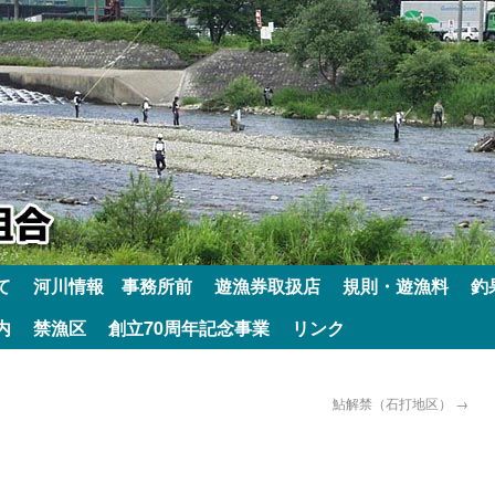
て
河川情報 事務所前
遊漁券取扱店
規則・遊漁料
釣
内
禁漁区
創立70周年記念事業
リンク
鮎解禁（石打地区）
→