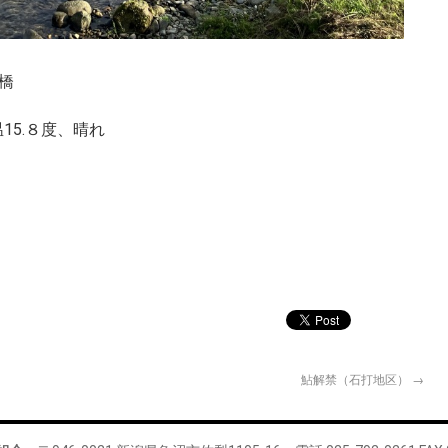
戸橋
15.８度、晴れ
鮎解禁（石打地区）
→