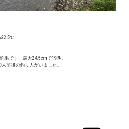
2.5℃
果です、最大24.5cmで19匹。
0人前後の釣り人がいました。