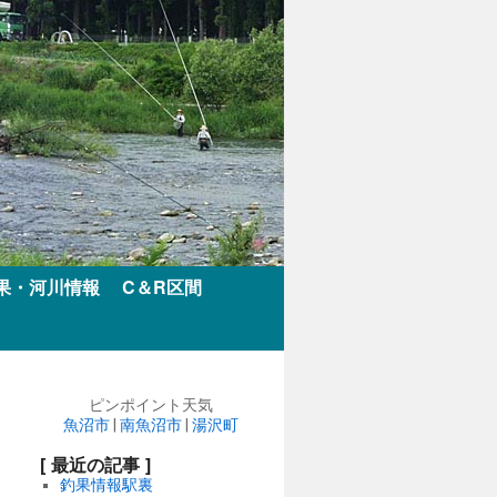
果・河川情報
C＆R区間
ピンポイント天気
魚沼市
|
南魚沼市
|
湯沢町
[ 最近の記事 ]
釣果情報駅裏