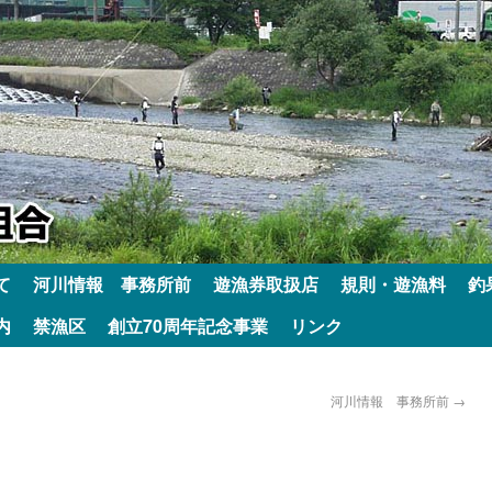
て
河川情報 事務所前
遊漁券取扱店
規則・遊漁料
釣
内
禁漁区
創立70周年記念事業
リンク
河川情報 事務所前
→