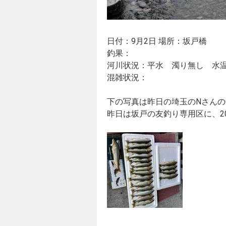
日付：9月2日 場所：坂戸橋
釣果：
河川状況：平水 濁り無し 水温2
混雑状況：
下の写真は昨日の埼玉のNさんの釣
昨日は坂戸の友釣り専用区に、2