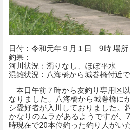
日付：令和元年９月１日 9時 場
釣果：
河川状況：濁りなし、ほぼ平水
混雑状況：八海橋から城巻橋付近
本日午前７時から友釣り専用区以
なりました。八海橋から城巻橋に
シ愛好者が入川しておりました。
かなりのムラがあるようですが、7
時現在で20本位釣った釣り人がい