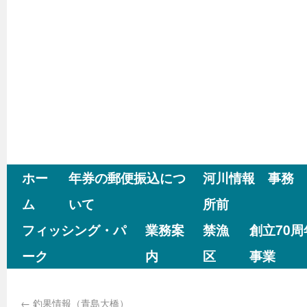
ホー
年券の郵便振込につ
河川情報 事務
ム
いて
所前
フィッシング・パ
業務案
禁漁
創立70
ーク
内
区
事業
←
釣果情報（青島大橋）