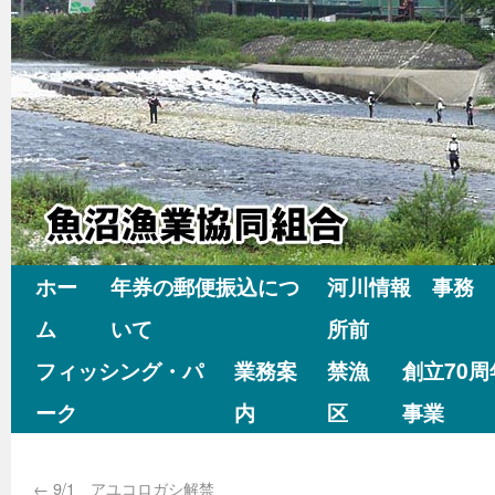
ホー
年券の郵便振込につ
河川情報 事務
ム
いて
所前
フィッシング・パ
業務案
禁漁
創立70
ーク
内
区
事業
←
9/1 アユコロガシ解禁