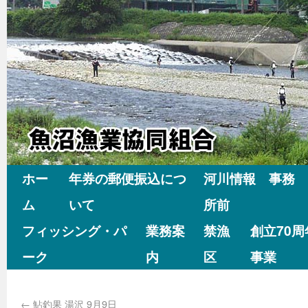
ホー
年券の郵便振込につ
河川情報 事務
ム
いて
所前
フィッシング・パ
業務案
禁漁
創立70
ーク
内
区
事業
←
鮎釣果 湯沢 9月9日