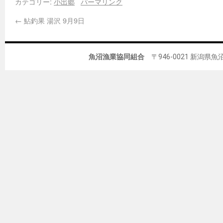
カテゴリー:
小出郷
パーマリンク
←
鮎釣果 湯沢 9月9日
魚沼漁業協同組合
〒946-0021 新潟県魚沼市佐