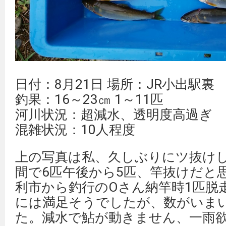
日付：8月21日 場所：JR小出駅裏
釣果：16～23㎝ 1～11匹
河川状況：超減水、透明度高過ぎ
混雑状況：10人程度
上の写真は私、久しぶりにツ抜けし
間で6匹午後から5匹、竿抜けだと
利市から釣行のOさん納竿時1匹脱
には満足そうでしたが、数がいま
た。減水で鮎が動きません、一雨