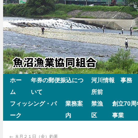
ホー
年券の郵便振込につ
河川情報 事務
ム
いて
所前
フィッシング・パ
業務案
禁漁
創立70
ーク
内
区
事業
←
８月２１日（金）釣果