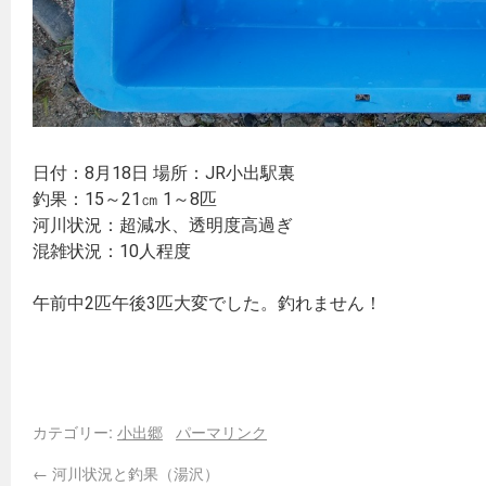
日付：8月18日 場所：JR小出駅裏
釣果：15～21㎝ 1～8匹
河川状況：超減水、透明度高過ぎ
混雑状況：10人程度
午前中2匹午後3匹大変でした。釣れません！
カテゴリー:
小出郷
パーマリンク
←
河川状況と釣果（湯沢）