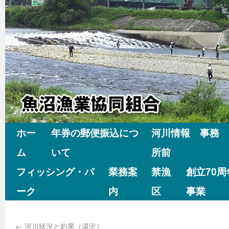
ホー
年券の郵便振込につ
河川情報 事務
ム
いて
所前
フィッシング・パ
業務案
禁漁
創立70
ーク
内
区
事業
←
河川状況と釣果（湯沢）