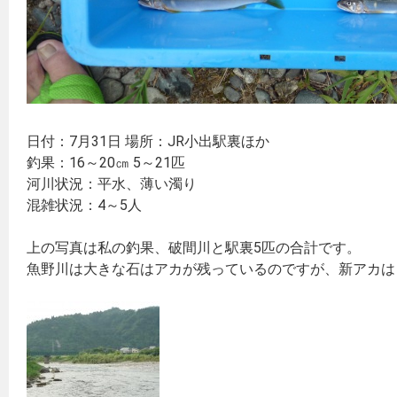
日付：7月31日 場所：JR小出駅裏ほか
釣果：16～20㎝ 5～21匹
河川状況：平水、薄い濁り
混雑状況：4～5人
上の写真は私の釣果、破間川と駅裏5匹の合計です。
魚野川は大きな石はアカが残っているのですが、新アカは