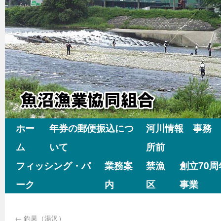
ホー
年券の郵便振込につ
河川情報 事務
ム
いて
所前
フィッシング・パ
業務案
禁漁
創立70
ーク
内
区
事業
←
釣果（湯沢）