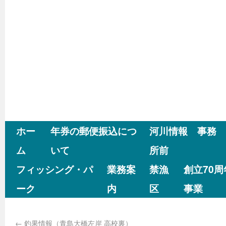
ホー
年券の郵便振込につ
河川情報 事務
ム
いて
所前
フィッシング・パ
業務案
禁漁
創立70
ーク
内
区
事業
←
釣果情報（青島大橋左岸 高校裏）