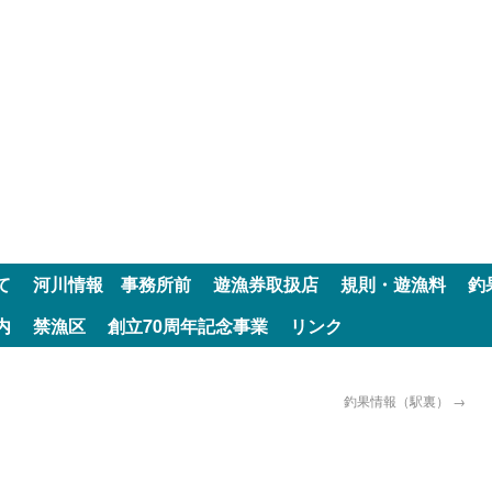
て
河川情報 事務所前
遊漁券取扱店
規則・遊漁料
釣
内
禁漁区
創立70周年記念事業
リンク
釣果情報（駅裏）
→