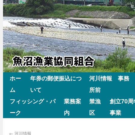
ホー
年券の郵便振込につ
河川情報 事務
ム
いて
所前
フィッシング・パ
業務案
禁漁
創立70
ーク
内
区
事業
←
河川情報