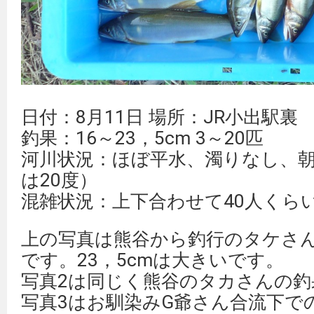
日付：8月11日 場所：JR小出駅裏
釣果：16～23，5cm 3～20匹
河川状況：ほぼ平水、濁りなし、朝
は20度）
混雑状況：上下合わせて40人くら
上の写真は熊谷から釣行のタケさ
です。23，5cmは大きいです。
写真2は同じく熊谷のタカさんの釣
写真3はお馴染みG爺さん合流下で