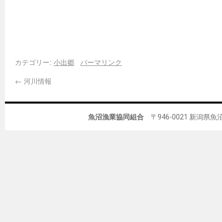
カテゴリー:
小出郷
パーマリンク
←
河川情報
魚沼漁業協同組合
〒946-0021 新潟県魚沼市佐