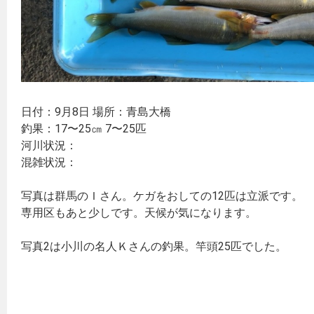
日付：9月8日 場所：青島大橋
釣果：17〜25㎝ 7〜25匹
河川状況：
混雑状況：
写真は群馬のＩさん。ケガをおしての12匹は立派です。
専用区もあと少しです。天候が気になります。
写真2は小川の名人Ｋさんの釣果。竿頭25匹でした。