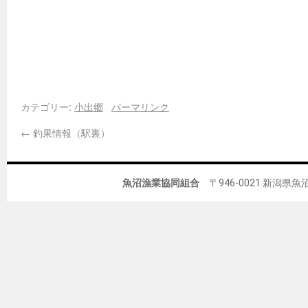
カテゴリー:
小出郷
パーマリンク
←
釣果情報（駅裏）
魚沼漁業協同組合
〒946-0021 新潟県魚沼市佐