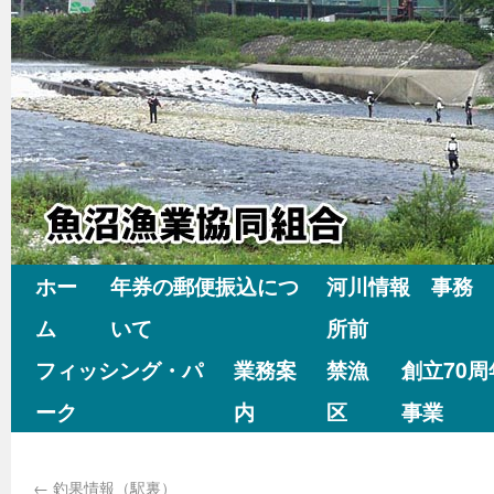
ホー
年券の郵便振込につ
河川情報 事務
ム
いて
所前
フィッシング・パ
業務案
禁漁
創立70
ーク
内
区
事業
←
釣果情報（駅裏）