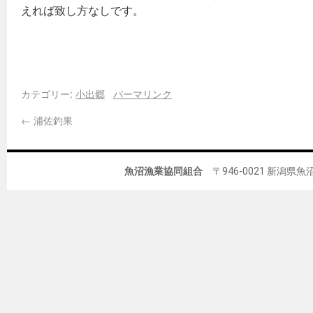
えれば致し方なしです。
カテゴリー:
小出郷
パーマリンク
←
浦佐釣果
魚沼漁業協同組合
〒946-0021 新潟県魚沼市佐