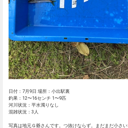
日付：7月9日 場所：小出駅裏
釣果：12〜16センチ 1〜9匹
河川状況：平水濁りなし
混雑状況：3人
写真は地元Ｇ爺さんです。つ抜けならず。まだまだ小さい