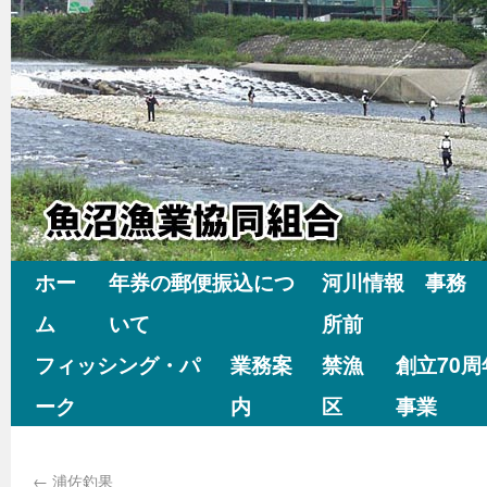
ホー
年券の郵便振込につ
河川情報 事務
ム
いて
所前
フィッシング・パ
業務案
禁漁
創立70
ーク
内
区
事業
←
浦佐釣果