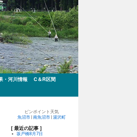
果・河川情報
C＆R区間
ピンポイント天気
魚沼市
|
南魚沼市
|
湯沢町
[ 最近の記事 ]
坂戸橋8月7日