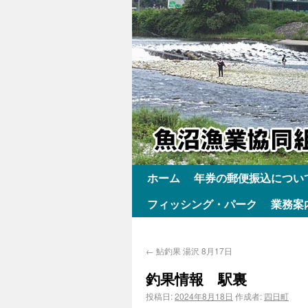
ホーム
年券の郵便振込につい
フィッシング・パーク
業務案
←
鮎釣果 湯沢 8月17日
釣果情報 駅裏
投稿日:
2024年8月18日
作成者:
四日町