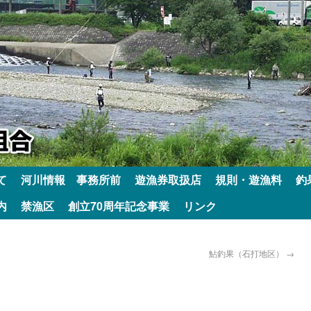
て
河川情報 事務所前
遊漁券取扱店
規則・遊漁料
釣
内
禁漁区
創立70周年記念事業
リンク
鮎釣果（石打地区）
→