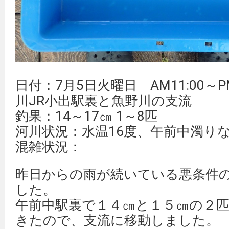
日付：7月5日火曜日 AM11:00～P
川JR小出駅裏と魚野川の支流
釣果：14～17㎝ 1～8匹
河川状況：水温16度、午前中濁り
混雑状況：
昨日からの雨が続いている悪条件
した。
午前中駅裏で１４㎝と１５㎝の２
きたので、支流に移動しました。