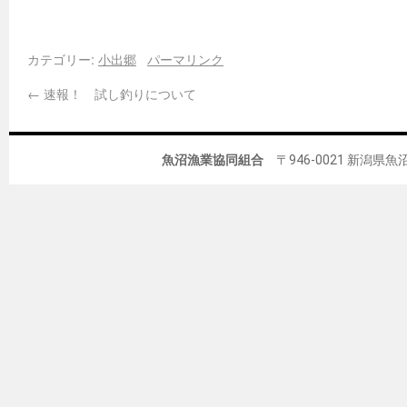
カテゴリー:
小出郷
パーマリンク
←
速報！ 試し釣りについて
魚沼漁業協同組合
〒946-0021 新潟県魚沼市佐