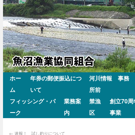
ホー
年券の郵便振込につ
河川情報 事務
ム
いて
所前
フィッシング・パ
業務案
禁漁
創立70
ーク
内
区
事業
←
速報！ 試し釣りについて