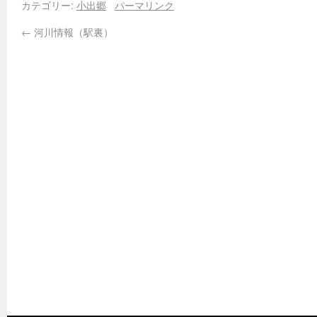
カテゴリー:
小出郷
パーマリンク
←
河川情報（駅裏）