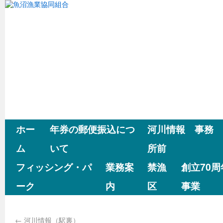
ホー
年券の郵便振込につ
河川情報 事務
ム
いて
所前
フィッシング・パ
業務案
禁漁
創立70
ーク
内
区
事業
←
河川情報（駅裏）