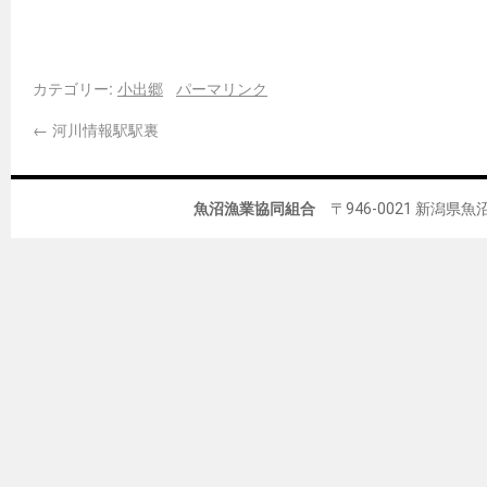
カテゴリー:
小出郷
パーマリンク
←
河川情報駅駅裏
魚沼漁業協同組合
〒946-0021 新潟県魚沼市佐