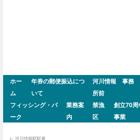
ホー
年券の郵便振込につ
河川情報 事務
ム
いて
所前
フィッシング・パ
業務案
禁漁
創立70
ーク
内
区
事業
←
河川情報駅駅裏