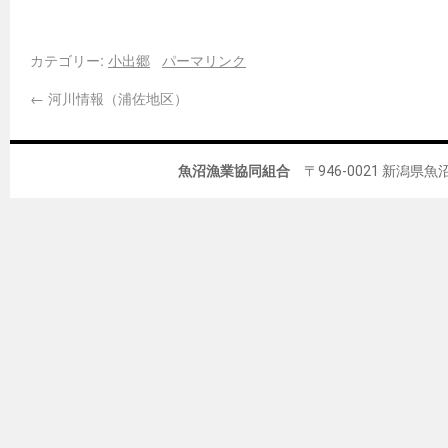
カテゴリー:
小出郷
パーマリンク
←
河川情報（浦佐地区）
魚沼漁業協同組合
〒946-0021 新潟県魚沼市佐