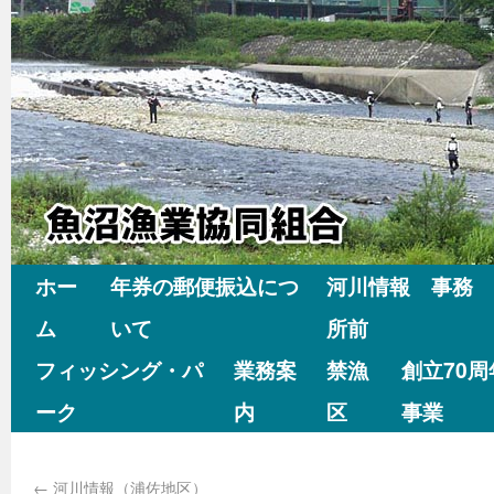
ホー
年券の郵便振込につ
河川情報 事務
ム
いて
所前
フィッシング・パ
業務案
禁漁
創立70
ーク
内
区
事業
←
河川情報（浦佐地区）