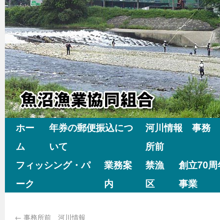
ホー
年券の郵便振込につ
河川情報 事務
ム
いて
所前
フィッシング・パ
業務案
禁漁
創立70
ーク
内
区
事業
←
事務所前 河川情報