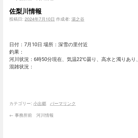
佐梨川情報
投稿日:
2024年7月10日
作成者:
湯之谷
日付：7月10日 場所：深雪の里付近
釣果：
河川状況：6時50分現在、気温22℃曇り、高水と濁りあ
混雑状況：
カテゴリー:
小出郷
パーマリンク
←
事務所前 河川情報