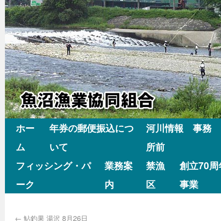
ホー
年券の郵便振込につ
河川情報 事務
ム
いて
所前
フィッシング・パ
業務案
禁漁
創立70
ーク
内
区
事業
←
鮎釣果 湯沢 8月26日