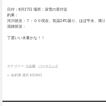
日付：8月27日 場所：深雪の里付近
釣果：
河川状況：７：００現在、気温24℃曇り、ほぼ平水、濁り
混雑状況：
丁度いい水量かな！！
カテゴリー:
小出郷
パーマリンク
←
鮎釣果 湯沢 8月26日