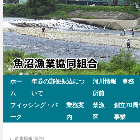
ホー
年券の郵便振込につ
河川情報 事務
ム
いて
所前
フィッシング・パ
業務案
禁漁
創立70
ーク
内
区
事業
←
釣果情報(青島)