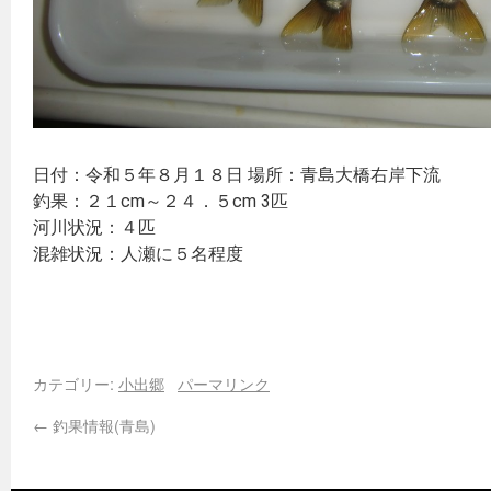
日付：令和５年８月１８日 場所：青島大橋右岸下流
釣果：２１cm～２４．５cm 3匹
河川状況：４匹
混雑状況：人瀬に５名程度
カテゴリー:
小出郷
パーマリンク
←
釣果情報(青島)