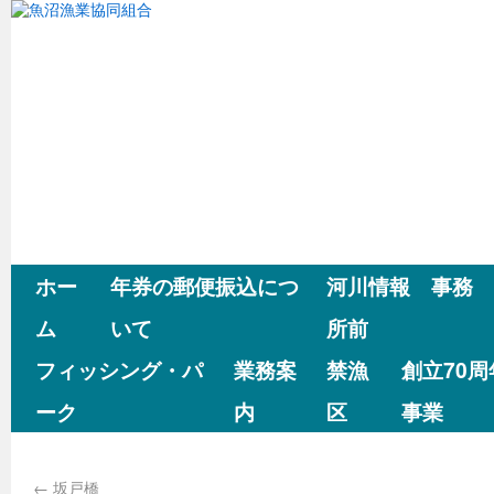
ホー
年券の郵便振込につ
河川情報 事務
ム
いて
所前
フィッシング・パ
業務案
禁漁
創立70
ーク
内
区
事業
←
坂戸橋