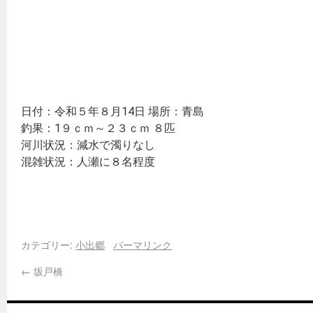
日付：令和５年８月14日 場所：青島
釣果：1９ｃｍ～２３ｃｍ ８匹
河川状況：減水で濁りなし
混雑状況：人瀬に８名程度
カテゴリー:
小出郷
パーマリンク
←
坂戸橋