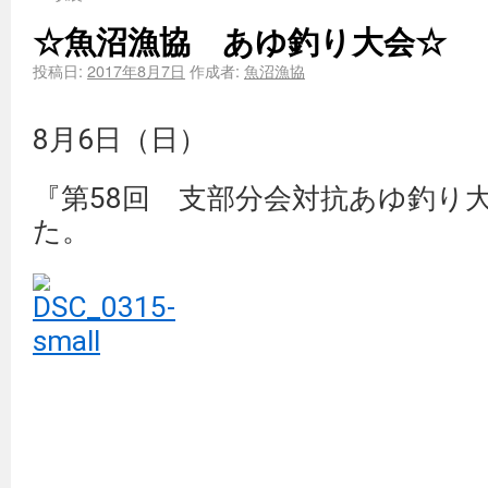
☆魚沼漁協 あゆ釣り大会☆
投稿日:
2017年8月7日
作成者:
魚沼漁協
8月6日（日）
『第58回 支部分会対抗あゆ釣り
た。