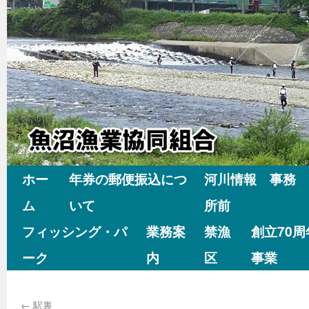
ホー
年券の郵便振込につ
河川情報 事務
ム
いて
所前
フィッシング・パ
業務案
禁漁
創立70
ーク
内
区
事業
←
駅裏